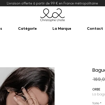
Livraison offerte à partir de 99 € en France métropolitaine
ns
Catégorie
La Marque
Contact
Bague
 169,
ORBE
La bag
Taille
*