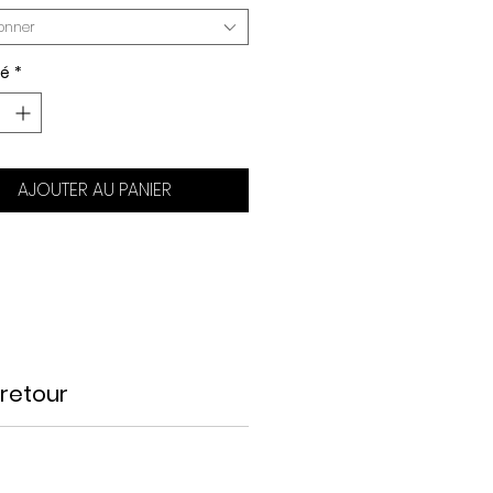
ionner
té
*
AJOUTER AU PANIER
 retour