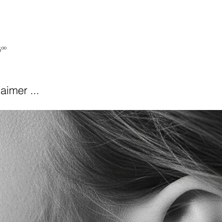
°°
aimer ...