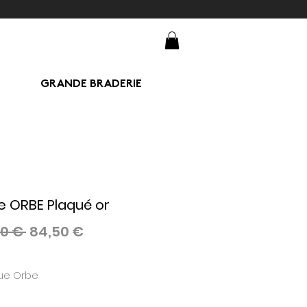
GRANDE BRADERIE
 ORBE Plaqué or
Prix
Prix
00 € 
84,50 €
original
promotionnel
ue Orbe