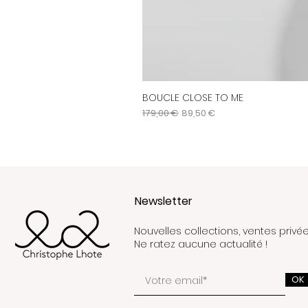
BOUCLE CLOSE TO ME
Prix original
Prix promotionnel
179,00 €
89,50 €
Newsletter
Nouvelles collections, ventes privée
Ne ratez aucune actualité !
OK