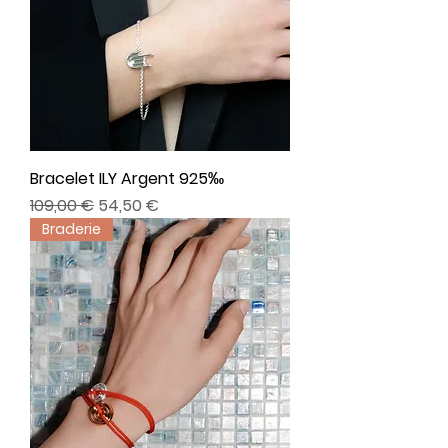
Bracelet ILY Argent 925‰
Prix original
Prix promotionnel
109,00 €
54,50 €
Braderie