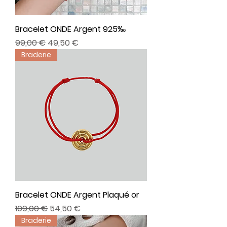
Bracelet ONDE Argent 925‰
Prix original
Prix promotionnel
99,00 €
49,50 €
Braderie
Bracelet ONDE Argent Plaqué or
Prix original
Prix promotionnel
109,00 €
54,50 €
Braderie