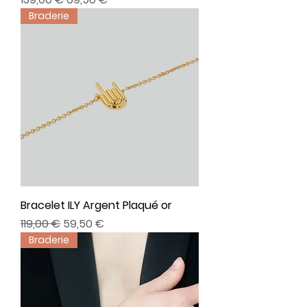
Braderie
Bracelet ILY Argent Plaqué or
Prix original
Prix promotionnel
119,00 €
59,50 €
Braderie