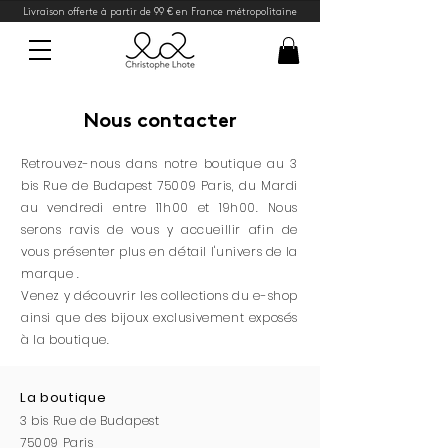
Livraison offerte à partir de 99 € en France métropolitaine
Nous contacter
Retrouvez-nous dans notre boutique au 3
bis Rue de Budapest 75009 Paris, du Mardi
au vendredi entre 11h00 et 19h00.
Nous
serons ravis de vous y accueillir afin de
vous présenter plus en détail l'univers de la
marque .
Venez y découvrir les collections du e-shop
ainsi que des bijoux exclusivement exposés
à la boutique.
La boutique
3 bis Rue de Budapest
75009 Paris