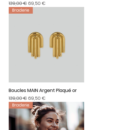
Prix original
Prix promotionnel
139,00 €
69,50 €
Braderie
Boucles MAIN Argent Plaqué or
Prix original
Prix promotionnel
139,00 €
69,50 €
Braderie