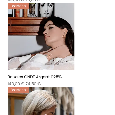
Braderie
Boucles ONDE Argent 925‰
Prix original
Prix promotionnel
149,00 €
74,50 €
Braderie