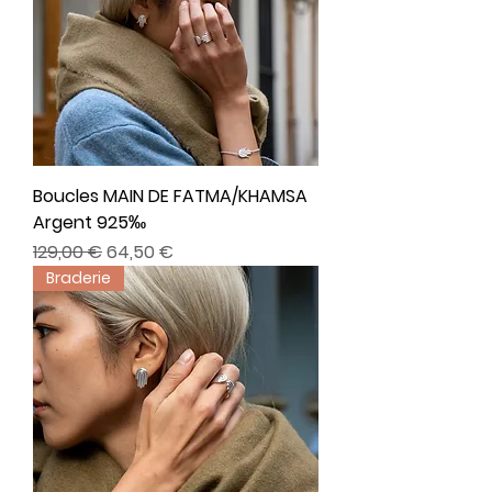
Boucles MAIN DE FATMA/KHAMSA
Argent 925‰
Prix original
Prix promotionnel
129,00 €
64,50 €
Braderie