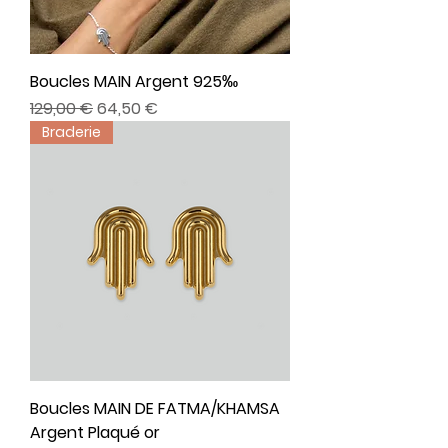
Boucles MAIN Argent 925‰
Prix original
Prix promotionnel
129,00 €
64,50 €
Braderie
Boucles MAIN DE FATMA/KHAMSA
Argent Plaqué or