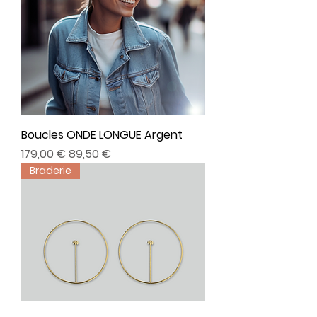
Boucles ONDE LONGUE Argent
Prix original
Prix promotionnel
179,00 €
89,50 €
Braderie