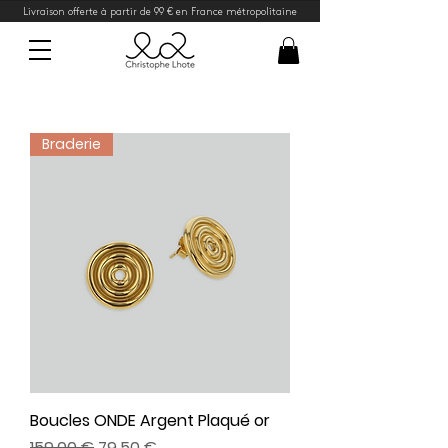
Livraison offerte à partir de 99 € en France métropolitaine
Braderie
Boucles ONDE Argent Plaqué or
Prix original
Prix promotionnel
159,00 €
79,50 €