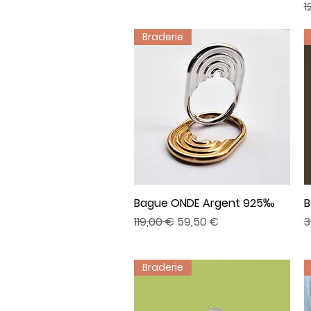
P
1
Braderie
Bague ONDE Argent 925‰
Aperçu rapide
B
Prix original
Prix promotionnel
P
119,00 €
59,50 €
3
Braderie