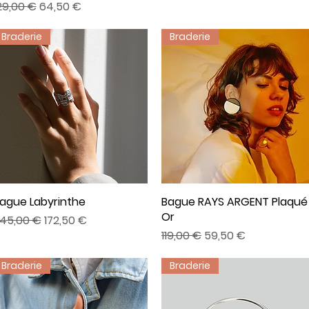
rix original
Prix promotionnel
29,00 €
64,50 €
Braderie
Braderie
ague Labyrinthe
Aperçu rapide
Bague RAYS ARGENT Plaqué
Aperçu rapide
Or
rix original
Prix promotionnel
45,00 €
172,50 €
Prix original
Prix promotionnel
119,00 €
59,50 €
Braderie
Braderie