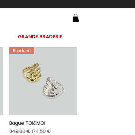
GRANDE BRADERIE
Braderie
Bague TOI&MOI
Aperçu rapide
Prix original
Prix promotionnel
349,00 €
174,50 €