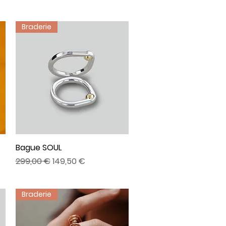
Braderie
Bague SOUL
Aperçu rapide
Prix original
Prix promotionnel
299,00 €
149,50 €
Braderie