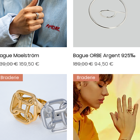
ague Maelström
Aperçu rapide
Bague ORBE Argent 925‰
Aperçu rapide
rix original
Prix promotionnel
Prix original
Prix promotionnel
39,00 €
169,50 €
189,00 €
94,50 €
Braderie
Braderie