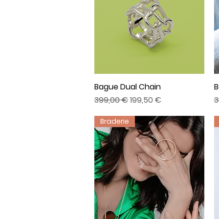
Bague Dual Chain
Aperçu rapide
B
Prix original
Prix promotionnel
P
399,00 €
199,50 €
3
Braderie