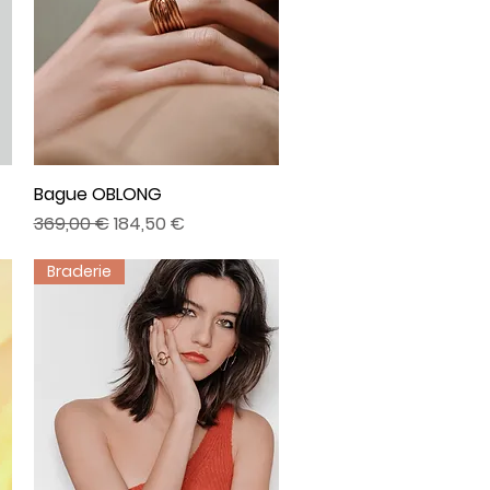
Bague OBLONG
Aperçu rapide
Prix original
Prix promotionnel
369,00 €
184,50 €
Braderie