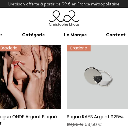
Livraison offerte à partir de 99 € en France métropolitaine
ns
Catégorie
La Marque
Contact
Braderie
Braderie
ague ONDE Argent Plaqué
Aperçu rapide
Bague RAYS Argent 925‰
Aperçu rapide
r
Prix original
Prix promotionnel
119,00 €
59,50 €