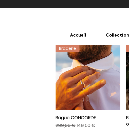
Accueil
Collectio
Braderie
Bague CONCORDE
Aperçu rapide
B
o
Prix original
Prix promotionnel
299,00 €
149,50 €