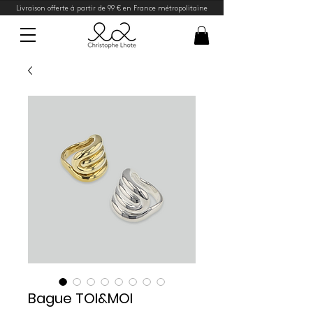
Livraison offerte à partir de 99 € en France métropolitaine
Bague TOI&MOI