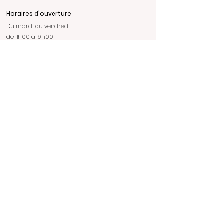
Horaires d'ouverture
Du mardi au vendredi
de 11h00 à 19h00
Nous contacter
Contact
christophe@christophe-lhote.com
06 88 77 32 45
CGV