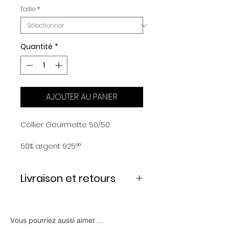
Taille
*
Quantité
*
AJOUTER AU PANIER
Collier Gourmette 50/50
50% argent 925°°
50% argent plaqué or
Chaine gourmette
Livraison et retours
Taille : 42 cm ou 50 cm
Frais de port offerts pour toute
commande en livraison
standard au dessus de 99€ sauf
Vous pourriez aussi aimer ...