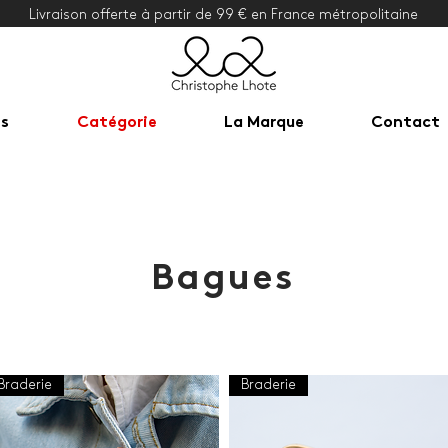
Livraison offerte à partir de 99 € en France métropolitaine
ns
Catégorie
La Marque
Contact
Bagues
Braderie
Braderie