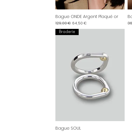
Bague ONDE Argent Plaqué or
B
Aperçu rapide
Prix original
Prix promotionnel
Pr
129,00 €
64,50 €
36
Braderie
Bague SOUL
Aperçu rapide