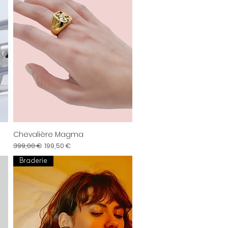
Chevalière Magma
Aperçu rapide
Prix original
Prix promotionnel
399,00 €
199,50 €
Braderie