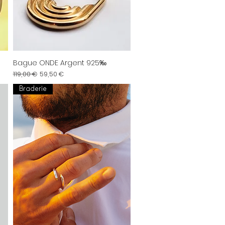
Bague ONDE Argent 925‰
Aperçu rapide
Prix original
Prix promotionnel
119,00 €
59,50 €
Braderie