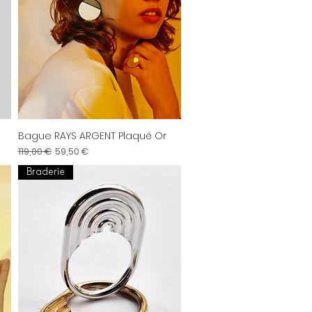
Bague RAYS ARGENT Plaqué Or
Aperçu rapide
Prix original
Prix promotionnel
119,00 €
59,50 €
Braderie