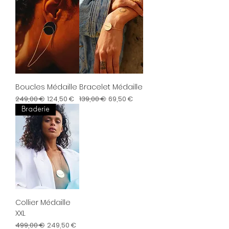
Boucles Médaille
Bracelet Médaille
Prix original
Prix promotionnel
Prix original
Prix promotionnel
249,00 €
124,50 €
139,00 €
69,50 €
Braderie
Collier Médaille
XXL
Prix original
Prix promotionnel
499,00 €
249,50 €