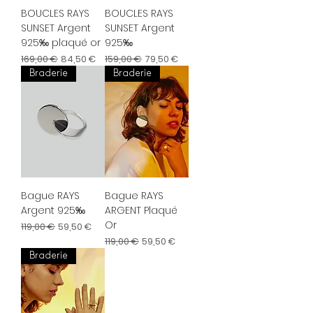
BOUCLES RAYS
BOUCLES RAYS
SUNSET Argent
SUNSET Argent
925‰ plaqué or
925‰
Prix original
Prix promotionnel
Prix original
Prix promotionnel
169,00 €
84,50 €
159,00 €
79,50 €
Braderie
Braderie
Bague RAYS
Bague RAYS
Argent 925‰
ARGENT Plaqué
Or
Prix original
Prix promotionnel
119,00 €
59,50 €
Prix original
Prix promotionnel
119,00 €
59,50 €
Braderie