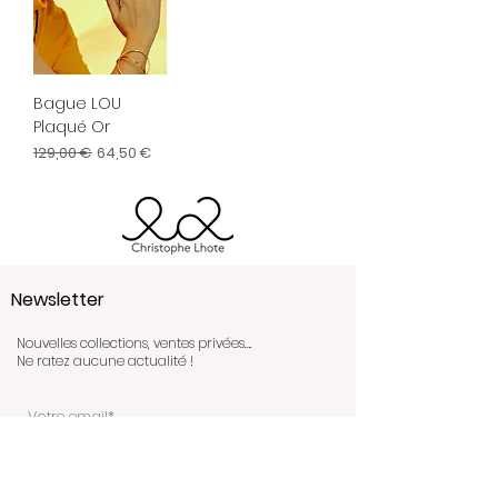
Bague LOU
Plaqué Or
Prix original
Prix promotionnel
129,00 €
64,50 €
Newsletter
Nouvelles collections, ventes privées….
Ne ratez aucune actualité !
OK