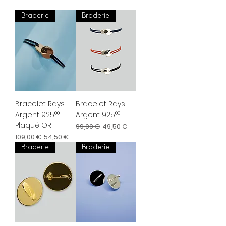
Braderie
Braderie
Bracelet Rays
Bracelet Rays
Argent 925°°
Argent 925°°
Plaqué OR
Prix original
Prix promotionnel
99,00 €
49,50 €
Prix original
Prix promotionnel
109,00 €
54,50 €
Braderie
Braderie