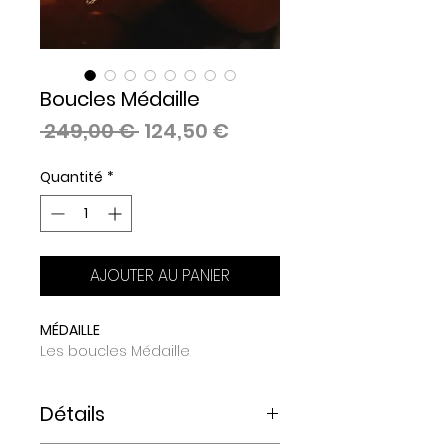
Boucles Médaille
Prix
Prix
 249,00 € 
124,50 €
original
promotionnel
Quantité
*
AJOUTER AU PANIER
MÉDAILLE
Les boucles Médaille
Détails