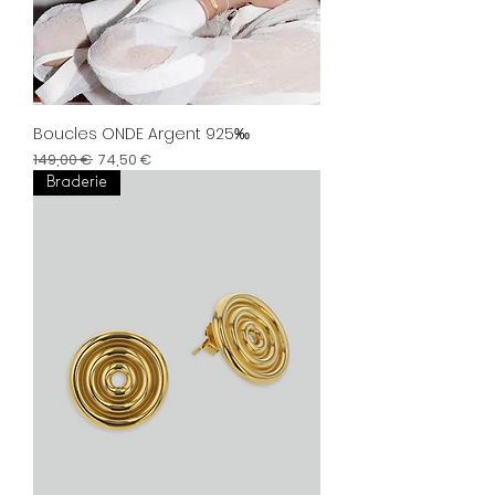
Boucles ONDE Argent 925‰
Prix original
Prix promotionnel
149,00 €
74,50 €
Braderie