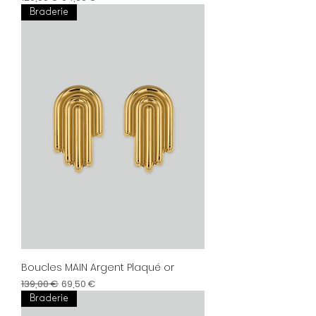
Braderie
Boucles MAIN Argent Plaqué or
Prix original
Prix promotionnel
139,00 €
69,50 €
Braderie