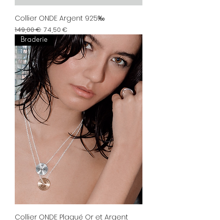
Collier ONDE Argent 925‰
Prix original
Prix promotionnel
149,00 €
74,50 €
Braderie
Collier ONDE Plaqué Or et Argent