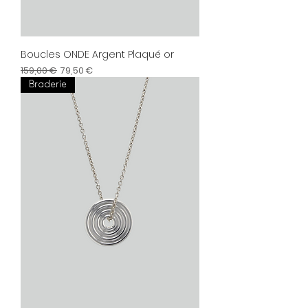
Boucles ONDE Argent Plaqué or
Prix original
Prix promotionnel
159,00 €
79,50 €
Braderie