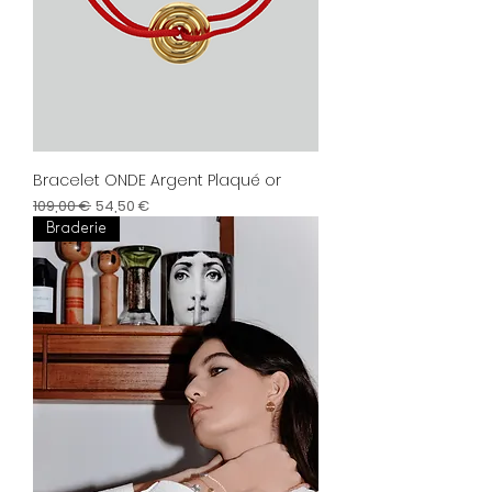
Bracelet ONDE Argent Plaqué or
Prix original
Prix promotionnel
109,00 €
54,50 €
Braderie