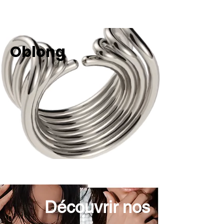
O
blong
Découvrir nos