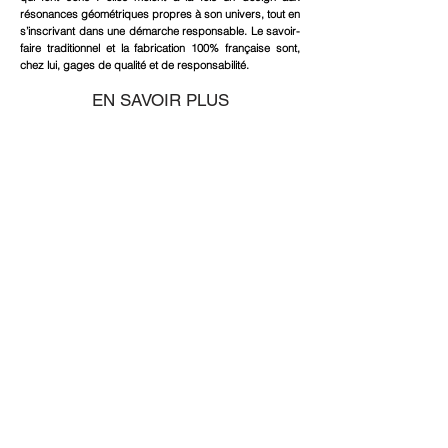
résonances géométriques propres à son univers, tout en
s’inscrivant dans une démarche responsable. Le savoir-
faire traditionnel et la fabrication 100% française sont,
chez lui, gages de qualité et de responsabilité.
EN SAVOIR PLUS
Newsletter
Nouvelles collections, ventes privées….
Ne ratez aucune actualité !
OK